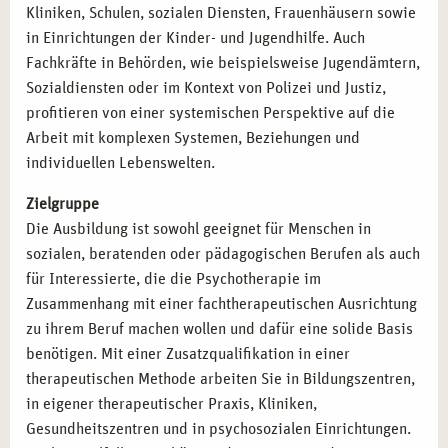
psychologischer Berater:
Diese Zusatzqualifikationen
Kliniken, Schulen, sozialen Diensten, Frauenhäusern sowie
erweitern Ihre beruflichen Möglichkeiten und eröffnen
in Einrichtungen der Kinder- und Jugendhilfe. Auch
spezialisierte Beratungsfelder.
Fachkräfte in Behörden, wie beispielsweise Jugendämtern,
Erweiterungsmöglichkeiten durch Zusatzausbildungen
Sozialdiensten oder im Kontext von Polizei und Justiz,
oder den Heilpraktiker für Psychotherapie:
Mit diesen
profitieren von einer systemischen Perspektive auf die
Weiterbildungen vertiefen Sie Ihre therapeutischen
Arbeit mit komplexen Systemen, Beziehungen und
Kompetenzen und erfüllen die Voraussetzungen für eine
individuellen Lebenswelten.
heilkundliche Tätigkeit.
Zielgruppe
Die Ausbildung ist sowohl geeignet für Menschen in
CAMPUS NATURALIS FRANKFURT:
sozialen, beratenden oder pädagogischen Berufen als auch
AUSBILDUNG MIT TIEFE, STRUKTUR UND HERZ
für Interessierte, die die Psychotherapie im
Unsere campus naturalis Akademie in Frankfurt steht für
Zusammenhang mit einer fachtherapeutischen Ausrichtung
ganzheitliche Gesundheitsbildung. Sie profitieren von
zu ihrem Beruf machen wollen und dafür eine solide Basis
erfahrenen Dozent*innen, intensiver Betreuung und einem
benötigen. Mit einer Zusatzqualifikation in einer
lernfreundlichen Umfeld. Die Ausbildung zur systemischen
therapeutischen Methode arbeiten Sie in Bildungszentren,
Therapie ist Ihre Chance, fundiert und praxisnah einen
in eigener therapeutischer Praxis, Kliniken,
Beruf zu ergreifen, der Sinn stiftet und Leben positiv
Gesundheitszentren und in psychosozialen Einrichtungen.