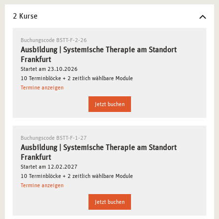
Ausbildung.
Große Nachfrage in der Region:
Der Bedarf an
2 Kurse
systemisch geschulten Fachkräften im Rhein-Main-
Gebiet ist hoch.
Buchungscode BSTT-F-2-26
Ausbildung | Systemische Therapie am Standort
Urbanes Lernumfeld:
Frankfurt bietet eine
Frankfurt
multikulturelle Umgebung, die Perspektivenvielfalt im
Startet am 23.10.2026
therapeutischen Arbeiten ermöglicht.
10 Terminblöcke + 2 zeitlich wählbare Module
Termine anzeigen
Starker Netzwerkcharakter:
Zahlreiche Messen,
Kongresse und Fachveranstaltungen zu Psychotherapie-
Jetzt buchen
Themen finden hier statt.
Buchungscode BSTT-F-1-27
SYSTEMISCHE THERAPIE IN FRANKFURT:
Ausbildung | Systemische Therapie am Standort
LERNEN IM URBANEN SPANNUNGSFELD VON
Frankfurt
WANDEL UND STABILITÄT
Startet am 12.02.2027
10 Terminblöcke + 2 zeitlich wählbare Module
Die systemische Therapie findet in einer Stadt wie
Termine anzeigen
Frankfurt einen idealen Resonanzraum: Schnelllebigkeit,
Jetzt buchen
Diversität und hohe Anforderungen im sozialen