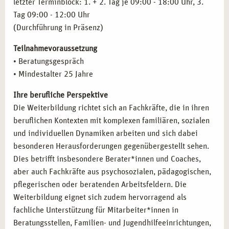
letzter Terminblock: 1. + 2. Tag je 09:00 - 18:00 Uhr, 3.
Selbstständige Arbeit in eigener Praxis
als
Tag 09:00 - 12:00 Uhr
systemischer Therapeut oder Coach.
(Durchführung in Präsenz)
Begleitende Arbeit in Kliniken, Schulen oder sozialen
Projekten.
Teilnahmevoraussetzung
Organisationsberatung und Teamentwicklung
mit
• Beratungsgespräch
systemischem Fokus.
• Mindestalter 25 Jahre
Supervision, Mediation oder Prozessbegleitung
in
Ihre berufliche Perspektive
unternehmerischen Kontexten.
Die Weiterbildung richtet sich an Fachkräfte, die in ihren
beruflichen Kontexten mit komplexen familiären, sozialen
ABSCHLÜSSE UND PERSPEKTIVEN:
und individuellen Dynamiken arbeiten und sich dabei
QUALIFIZIERT FÜR SYSTEMISCHE THERAPIE IN
besonderen Herausforderungen gegenübergestellt sehen.
FRANKFURT
Dies betrifft insbesondere Berater*innen und Coaches,
aber auch Fachkräfte aus psychosozialen, pädagogischen,
Die Ausbildung schließt mit zertifizierten Qualifikationen
pflegerischen oder beratenden Arbeitsfeldern. Die
ab, die Ihren beruflichen Weg entscheidend mitgestalten:
Weiterbildung eignet sich zudem hervorragend als
Abschluss „Systemischer Therapeut“
fachliche Unterstützung für Mitarbeiter*innen in
Ergänzende Zertifikate als systemischer oder
Beratungsstellen, Familien- und Jugendhilfeeinrichtungen,