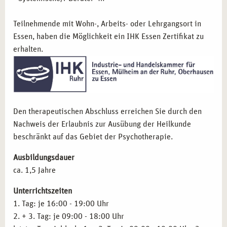
die ihre methodische Vielfalt erweitern wollen.
Pädagogische Fachkräfte und Coaches,
die systemische
Teilnehmende mit Wohn-, Arbeits- oder Lehrgangsort in
Denkweisen in ihre Arbeit integrieren möchten.
Essen, haben die Möglichkeit ein IHK Essen Zertifikat zu
Angehende Heilpraktiker für Psychotherapie,
die
erhalten.
fundiertes systemisches Wissen aufbauen wollen.
Quereinsteiger mit psychologischem Interesse,
die in
die Beratung oder Therapie einsteigen möchten.
Teamleitungen und HR-Verantwortliche,
die
systemisches Arbeiten für Organisationsentwicklung
Den therapeutischen Abschluss erreichen Sie durch den
nutzen wollen.
Nachweis der Erlaubnis zur Ausübung der Heilkunde
beschränkt auf das Gebiet der Psychotherapie.
BERUFLICHE WEGE MIT DER AUSBILDUNG
SYSTEMISCHE THERAPIE IN FRANKFURT
Ausbildungsdauer
ca. 1,5 Jahre
Die Ausbildung eröffnet vielfältige Berufsfelder im
psychosozialen Kontext:
Unterrichtszeiten
1. Tag: je 16:00 - 19:00 Uhr
Tätigkeit in psychosozialen Beratungsstellen
oder
2. + 3. Tag: je 09:00 - 18:00 Uhr
psychotherapeutisch orientierten Einrichtungen.