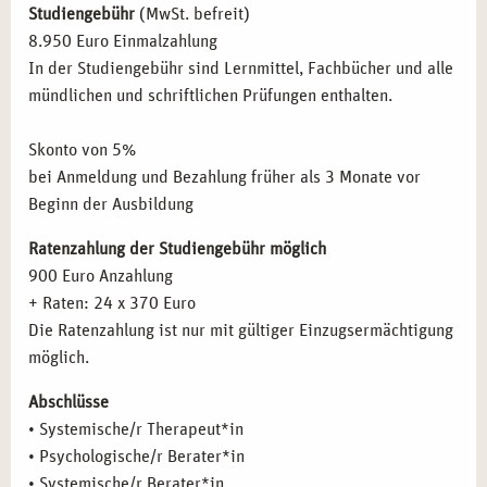
Studiengebühr
(MwSt. befreit)
Methodenvielfalt in der Therapie:
Von Aufstellungen
8.950 Euro Einmalzahlung
über Visualisierung bis zu kreativen Ansätzen in
In der Studiengebühr sind Lernmittel, Fachbücher und alle
Gruppenprozessen.
mündlichen und schriftlichen Prüfungen enthalten.
Praxisreflexion und Supervision:
Fallbesprechungen,
Feedbackmethoden und kollegiale Beratung im
Skonto von 5%
Ausbildungsalltag.
bei Anmeldung und Bezahlung früher als 3 Monate vor
Verzahnung mit heilkundlichem Basiswissen:
Beginn der Ausbildung
Vorbereitung auf den Heilpraktiker für Psychotherapie
als therapeutische Grundlage.
Ratenzahlung der Studiengebühr möglich
900 Euro Anzahlung
WELCHE ZIELGRUPPEN PROFITIEREN VON DER
+ Raten: 24 x 370 Euro
AUSBILDUNG ZUR SYSTEMISCHEN THERAPIE
Die Ratenzahlung ist nur mit gültiger Einzugsermächtigung
IN FRANKFURT?
möglich.
Die Weiterbildung richtet sich an Menschen, die
Abschlüsse
psychosoziale Verantwortung übernehmen wollen:
• Systemische/r Therapeut*in
• Psychologische/r Berater*in
Berufstätige im sozialen und therapeutischen Bereich,
• Systemische/r Berater*in