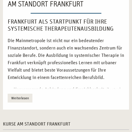
AM STANDORT FRANKFURT
FRANKFURT ALS STARTPUNKT FÜR IHRE
SYSTEMISCHE THERAPEUTENAUSBILDUNG
Die Mainmetropole ist nicht nur ein bedeutender
Finanzstandort, sondern auch ein wachsendes Zentrum für
soziale Berufe. Die Ausbildung in systemischer Therapie in
Frankfurt verknüpft professionelles Lernen mit urbaner
Vielfalt und bietet beste Voraussetzungen für Ihre
Entwicklung in einem facettenreichen Berufsbild.
Hervorragende Anbindung und Erreichbarkeit:
Zentral
in Deutschland gelegen, ist Frankfurt mit öffentlichen
Weiterlesen
Verkehrsmitteln oder dem Auto optimal erreichbar.
Vielfältige Praxisorte vor Ort:
Kooperationen mit
psychosozialen Einrichtungen, Kliniken und
KURSE AM STANDORT FRANKFURT
Beratungsstellen unterstützen Ihre praktische