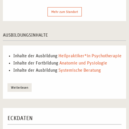
Miteinander treffen auf die Notwendigkeit für reflektierte
Beratung und nachhaltige therapeutische Arbeit. Unsere
Mehr zum Standort
Ausbildung befähigt Sie dazu, diese Kontexte zu verstehen
und therapeutisch wirksam zu begleiten.
AUSBILDUNGSINHALTE
INHALTE DER AUSBILDUNG SYSTEMISCHE
THERAPIE IN FRANKFURT: THEORIE, PRAXIS
UND MENSCH IM FOKUS
Inhalte der Ausbildung
Heilpraktiker*in Psychotherapie
Inhalte der Fortbildung
Anatomie und Pysiologie
Die Ausbildung orientiert sich an aktuellen Standards und
Inhalte der Ausbildung
Systemische Beratung
verbindet tiefgehendes Fachwissen mit hoher
Praxisrelevanz:
Weiterlesen
Systemische Diagnostik und Fallarbeit:
Erlernen Sie,
wie Sie aus einer systemischen Perspektive Anamnesen
erstellen und Interventionen planen.
Kommunikation & systemisches Denken:
Schulung in
ECKDATEN
zirkulären Fragetechniken,
Mehrgenerationenperspektive und Interaktionsanalyse.