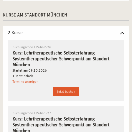
persönliche Wachstumsfelder.
KURSE AM STANDORT MÜNCHEN
PERSÖNLICHE ENTWICKLUNG DURCH
SYSTEMISCHE METHODEN FÖRDERN
2 Kurse
Eigene Handlungsmuster und Denkkonzepte reflektieren
– Bewusstmachen, wie systemische Zusammenhänge
Buchungscode LTS-M-2-26
das berufliche Handeln beeinflussen.
Kurs: Lehrtherapeutische Selbsterfahrung -
Systemtherapeutischer Schwerpunkt am Standort
Systemische Gesprächstechniken aus
München
Klient*innenperspektive erleben
– Erfahren, wie
Startet am 09.10.2026
systemische Fragen die Selbstwahrnehmung verändern
1 Terminblock
können.
Termine anzeigen
Methoden zur Visualisierung systemischer Strukturen
Jetzt buchen
erkunden
– Einsatz von Symbolarbeit, systemischen
Aufstellungen und Interaktionsmustern.
Spannungsfelder zwischen Nähe und Distanz bewusst
Buchungscode LTS-M-1-27
wahrnehmen
– Entwickeln einer professionellen
Kurs: Lehrtherapeutische Selbsterfahrung -
Systemtherapeutischer Schwerpunkt am Standort
Abgrenzung in der therapeutischen Arbeit.
München