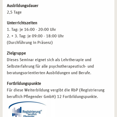
im Hinblick auf die eigene Lebensgeschichte.
Ausbildungsdauer
FÜR WEN IST DIESES SEMINAR BESONDERS
2,5 Tage
RELEVANT?
Unterrichtszeiten
Dieses
Seminar in München
richtet sich an Fachkräfte, die
1. Tag: je 16:00 - 20:00 Uhr
sich intensiver mit systemischen Ansätzen beschäftigen
2. + 3. Tag: je 09:00 - 18:00 Uhr
und ihre eigene Rolle reflektieren möchten:
(Durchführung in Präsenz)
Psychotherapeut*innen und systemische Berater*innen
,
Zielgruppe
die ihre professionelle Haltung weiterentwickeln
Dieses Seminar eignet sich als Lehrtherapie und
möchten.
Selbsterfahrung für alle psychotherapeutisch- und
Pädagog*innen und Sozialarbeiter*innen
, die
beratungsorientierten Ausbildungen und Berufe.
systemische Methoden zur Förderung der
Fortbildungspunkte
Selbstwahrnehmung einsetzen möchten.
Für diese Weiterbildung vergibt die RbP (Registrierung
Coaches und Führungskräfte
, die systemische
beruflich Pflegender GmbH) 12 Fortbildungspunkte.
Denkweisen in ihre Arbeit mit Einzelpersonen und
Teams integrieren wollen.
Studierende und angehende Therapeut*innen
, die einen