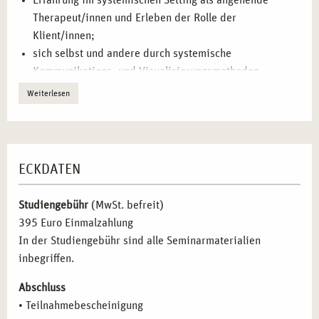
Erfahrung im systemischen Setting als angehende
Selbsterfahrung mit konkreten systemischen
Therapeut/innen und Erleben der Rolle der
Interventionsstrategien:
Klient/innen;
sich selbst und andere durch systemische
Erkundung der eigenen systemischen Prägungen
–
Kommunikations- und Visualisierungsmethoden
Analyse der persönlichen Wahrnehmungsmuster und
erleben;
Weiterlesen
Reflexionsmechanismen.
Üben, mit sich und anderen über systemische Methoden
Einsatz kreativer Visualisierungstechniken zur
in den Kontakt zu treten;
Selbstreflexion
– Erleben, wie abstrakte Themen durch
Üben Selbst- und Fremdwahrnehmung und deren
Aufstellungen greifbar gemacht werden.
Artikulation und Beschreibung;
ECKDATEN
Vertiefung systemischer Kommunikationsstrategien
–
sich auf Hilfe suchende Menschen einlassen und die
Gezielte Nutzung von Fragetechniken und
Lebenswelten erfassen;
Lösungsansätzen in der Beratung.
Studiengebühr
(MwSt. befreit)
innerliche Befindlichkeiten im systemischen Prozess
Bewusstes Wahrnehmen systemischer
395 Euro Einmalzahlung
wahrzunehmen, beschreiben und ausdrücken;
Wechselwirkungen
– Verstehen, wie interpersonelle
In der Studiengebühr sind alle Seminarmaterialien
Reflektion von Nähe und Distanz aus professioneller
Dynamiken persönliche Prozesse beeinflussen.
inbegriffen.
Sicht in unterschiedlichen Rollen.
Methoden zur Stärkung der professionellen Identität
–
Erforschen eigener (Lebens-)Themen und
Abschluss
Selbstfürsorge und Abgrenzung als essenzielle
Musterwiederholungen in unterschiedlichen Kontexten
• Teilnahmebescheinigung
Bestandteile der beratenden Tätigkeit.