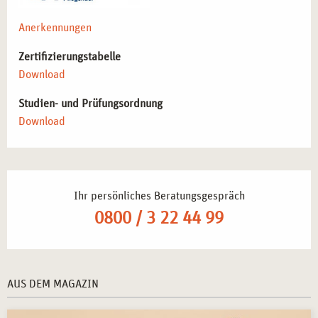
praxisnahen Einblick in systemische Dynamiken
erhalten möchten.
Anerkennungen
Fachkräfte im Gesundheits- und Sozialwesen
, die
systemische Reflexionstechniken für ihre Arbeit nutzen
Zertifizierungstabelle
möchten.
Download
Studien- und Prüfungsordnung
BERUFLICHE PERSPEKTIVEN NACH DEM
Download
SEMINAR IN MÜNCHEN
Die erlernten Methoden bieten vielseitige
Anwendungsmöglichkeiten in Beratung, Therapie und
Supervision:
Ihr persönliches Beratungsgespräch
0800 / 3 22 44 99
Systemische Techniken gezielt in der Arbeit mit
Klient*innen einsetzen
– Förderung reflektierter
Veränderungsprozesse.
Vertiefung der eigenen professionellen Identität durch
AUS DEM MAGAZIN
Selbsterfahrung
– Stärkung der eigenen
therapeutischen Haltung.