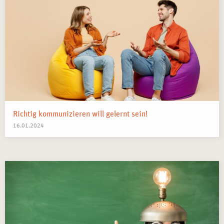
Erweiterung der Beratungsfähigkeiten durch neue
Reflexionsmethoden
– Einsatz systemischer Werkzeuge
in Einzel- und Gruppensettings.
Integration systemischer Denkweisen in Supervision
und Coaching
– Anwendung in der Begleitung von
Teams und Führungskräften.
Möglichkeit zur Spezialisierung im Bereich
systemischer Beratung
– Weiterqualifikation für eine
tiefere berufliche Ausrichtung.
Richtig kommunizieren will gelernt sein!
16.01.2024
MÖGLICHER ABSCHLUSS
Nach erfolgreichem Abschluss des
Seminars in
Lehrtherapeutischer Selbsterfahrung mit
systemtherapeutischem Schwerpunkt in München
erhalten
die Teilnehmenden eine
offizielle Teilnahmebescheinigung
,
die ihre erlernten Fähigkeiten dokumentiert.