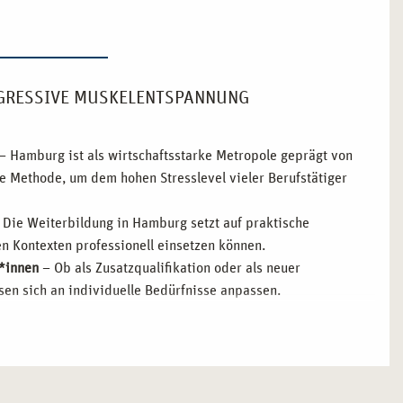
GRESSIVE MUSKELENTSPANNUNG
– Hamburg ist als wirtschaftsstarke Metropole geprägt von
te Methode, um dem hohen Stresslevel vieler Berufstätiger
 Die Weiterbildung in Hamburg setzt auf praktische
 Kontexten professionell einsetzen können.
r*innen
– Ob als Zusatzqualifikation oder als neuer
en sich an individuelle Bedürfnisse anpassen.
gibt es eine enge Zusammenarbeit zwischen Bildungsträgern
wertvolle Impulse für ihre spätere Kursleitung erhalten.
nation aus urbanem Flair und erholsamen Rückzugsorten wie
ort für die Weiterbildung im Bereich Entspannungstechniken.