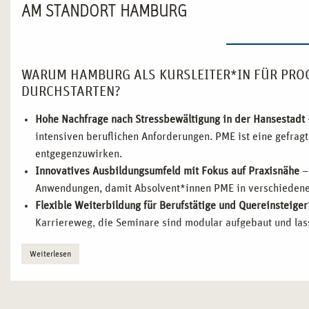
AM STANDORT HAMBURG
WARUM HAMBURG ALS KURSLEITER*IN FÜR PRO
DURCHSTARTEN?
Hohe Nachfrage nach Stressbewältigung in der Hansestadt
intensiven beruflichen Anforderungen. PME ist eine gefrag
entgegenzuwirken.
Innovatives Ausbildungsumfeld mit Fokus auf Praxisnähe
–
Anwendungen, damit Absolvent*innen PME in verschiedenen
Flexible Weiterbildung für Berufstätige und Quereinsteige
Karriereweg, die Seminare sind modular aufgebaut und lass
Verbindung von Wissenschaft und Erfahrung
– In Hamburg 
Weiterlesen
und medizinischen Einrichtungen, wodurch Absolvent*innen 
Maritime Atmosphäre als perfektes Lernumfeld
– Die Kombi
der Elbe oder Stadtparks macht Hamburg zum idealen Stand